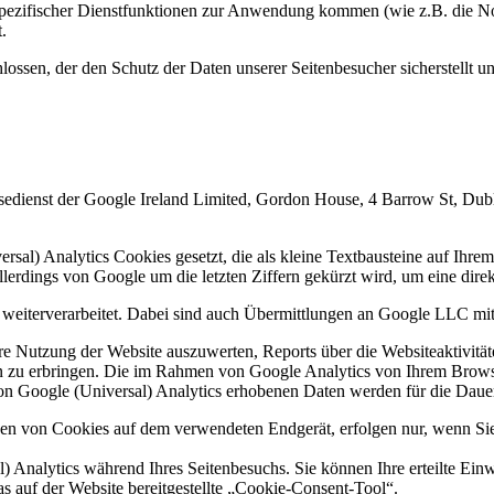
pezifischer Dienstfunktionen zur Anwendung kommen (wie z.B. die Not
.
ossen, der den Schutz der Daten unserer Seitenbesucher sicherstellt un
sedienst der Google Ireland Limited, Gordon House, 4 Barrow St, Dub
al) Analytics Cookies gesetzt, die als kleine Textbausteine auf Ihre
lerdings von Google um die letzten Ziffern gekürzt wird, um eine dire
 weiterverarbeitet. Dabei sind auch Übermittlungen an Google LLC mi
re Nutzung der Website auszuwerten, Reports über die Websiteaktivitä
n zu erbringen. Die im Rahmen von Google Analytics von Ihrem Browser
Google (Universal) Analytics erhobenen Daten werden für die Dauer 
n von Cookies auf dem verwendeten Endgerät, erfolgen nur, wenn Sie un
) Analytics während Ihres Seitenbesuchs. Sie können Ihre erteilte Einw
as auf der Website bereitgestellte „Cookie-Consent-Tool“.