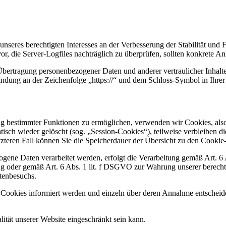
nseres berechtigten Interesses an der Verbesserung der Stabilität und 
vor, die Server-Logfiles nachträglich zu überprüfen, sollten konkrete 
bertragung personenbezogener Daten und anderer vertraulicher Inhalte
ndung an der Zeichenfolge „https://“ und dem Schloss-Symbol in Ihrer
ng bestimmter Funktionen zu ermöglichen, verwenden wir Cookies, also 
sch wieder gelöscht (sog. „Session-Cookies“), teilweise verbleiben d
letzteren Fall können Sie die Speicherdauer der Übersicht zu den Cook
ogene Daten verarbeitet werden, erfolgt die Verarbeitung gemäß Art. 
ng oder gemäß Art. 6 Abs. 1 lit. f DSGVO zur Wahrung unserer berechti
tenbesuchs.
on Cookies informiert werden und einzeln über deren Annahme entschei
ität unserer Website eingeschränkt sein kann.