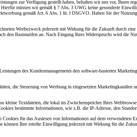
stungen zur Verfügung gestellt haben, behalten wir uns vor, Ihnen re
. Hierfür müssen wir gemäß § 7 Abs. 3 UWG keine gesonderte Einwilli
r Direktwerbung gemäß Art. 6 Abs. 1 lit. f DSGVO. Haben Sie der Nutzu
eichneten Werbezweck jederzeit mit Wirkung für die Zukunft durch eine
 nach den Basistarifen an. Nach Eingang Ihres Widerspruchs wird die N
r Leistungen des Kundenmanagements den software-basierten Marketingd
vitäten, die Steuerung von Werbung in eingesetzten Marketingkanälen
so kleine Textdateien, die lokal im Zwischenspeicher Ihres Webbrowse
ookies bestimmte Informationen, wie z.B. die IP-Adresse, den Standort
on Cookies für das Auslesen von Informationen auf dem verwendeten E
ie können Ihre erteilte Einwilligung jederzeit mit Wirkung für die Zuku