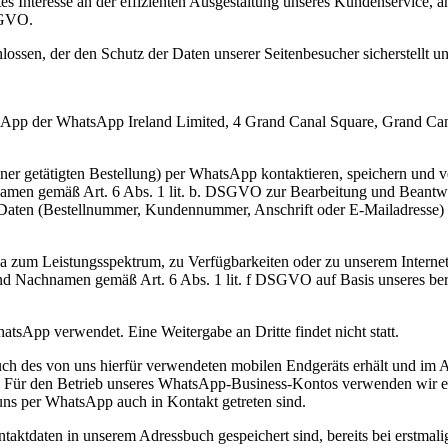
gtes Interesse an der effizienten Ausgestaltung unseres Kundenservice,
SGVO.
ossen, der den Schutz der Daten unserer Seitenbesucher sicherstellt un
sApp der WhatsApp Ireland Limited, 4 Grand Canal Square, Grand Canal 
 einer getätigten Bestellung) per WhatsApp kontaktieren, speichern un
hnamen gemäß Art. 6 Abs. 1 lit. b. DSGVO zur Bearbeitung und Beantw
r Daten (Bestellnummer, Kundennummer, Anschrift oder E-Mailadresse)
 zum Leistungsspektrum, zu Verfügbarkeiten oder zu unserem Internet
nd Nachnamen gemäß Art. 6 Abs. 1 lit. f DSGVO auf Basis unseres berec
tsApp verwendet. Eine Weitergabe an Dritte findet nicht statt.
uch des von uns hierfür verwendeten mobilen Endgeräts erhält und im
. Für den Betrieb unseres WhatsApp-Business-Kontos verwenden wir ei
ns per WhatsApp auch in Kontakt getreten sind.
ntaktdaten in unserem Adressbuch gespeichert sind, bereits bei erstma