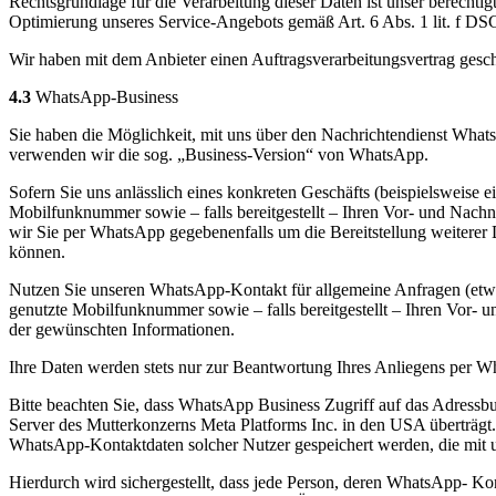
Rechtsgrundlage für die Verarbeitung dieser Daten ist unser berechti
Optimierung unseres Service-Angebots gemäß Art. 6 Abs. 1 lit. f D
Wir haben mit dem Anbieter einen Auftragsverarbeitungsvertrag geschl
4.3
WhatsApp-Business
Sie haben die Möglichkeit, mit uns über den Nachrichtendienst What
verwenden wir die sog. „Business-Version“ von WhatsApp.
Sofern Sie uns anlässlich eines konkreten Geschäfts (beispielsweise
Mobilfunknummer sowie – falls bereitgestellt – Ihren Vor- und Nac
wir Sie per WhatsApp gegebenenfalls um die Bereitstellung weitere
können.
Nutzen Sie unseren WhatsApp-Kontakt für allgemeine Anfragen (etwa
genutzte Mobilfunknummer sowie – falls bereitgestellt – Ihren Vor- u
der gewünschten Informationen.
Ihre Daten werden stets nur zur Beantwortung Ihres Anliegens per Wha
Bitte beachten Sie, dass WhatsApp Business Zugriff auf das Adressb
Server des Mutterkonzerns Meta Platforms Inc. in den USA überträgt
WhatsApp-Kontaktdaten solcher Nutzer gespeichert werden, die mit u
Hierdurch wird sichergestellt, dass jede Person, deren WhatsApp- Ko