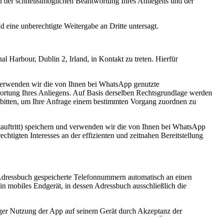
 an der schnellstmöglichen Beantwortung Ihres Anliegens und der
d eine unberechtigte Weitergabe an Dritte untersagt.
Harbour, Dublin 2, Irland, in Kontakt zu treten. Hierfür
d verwenden wir die von Ihnen bei WhatsApp genutzte
ortung Ihres Anliegens. Auf Basis derselben Rechtsgrundlage werden
 bitten, um Ihre Anfrage einem bestimmten Vorgang zuordnen zu
auftritt) speichern und verwenden wir die von Ihnen bei WhatsApp
htigten Interesses an der effizienten und zeitnahen Bereitstellung
 Adressbuch gespeicherte Telefonnummern automatisch an einen
n mobiles Endgerät, in dessen Adressbuch ausschließlich die
liger Nutzung der App auf seinem Gerät durch Akzeptanz der