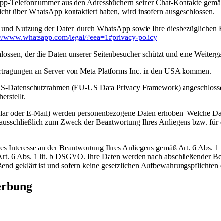
-Telefonnummer aus den Adressbüchern seiner Chat-Kontakte gemäß A
cht über WhatsApp kontaktiert haben, wird insofern ausgeschlossen.
und Nutzung der Daten durch WhatsApp sowie Ihre diesbezüglichen Re
s://www.whatsapp.com
/legal
/?eea=1#privacy-policy
ossen, der die Daten unserer Seitenbesucher schützt und eine Weitergab
rtragungen an Server von Meta Platforms Inc. in den USA kommen.
US-Datenschutzrahmen (EU-US Data Privacy Framework) angeschlossen
rstellt.
ar oder E-Mail) werden personenbezogene Daten erhoben. Welche Date
 ausschließlich zum Zweck der Beantwortung Ihres Anliegens bzw. für
gtes Interesse an der Beantwortung Ihres Anliegens gemäß Art. 6 Abs. 1
 Art. 6 Abs. 1 lit. b DSGVO. Ihre Daten werden nach abschließender Bea
ßend geklärt ist und sofern keine gesetzlichen Aufbewahrungspflichten
erbung