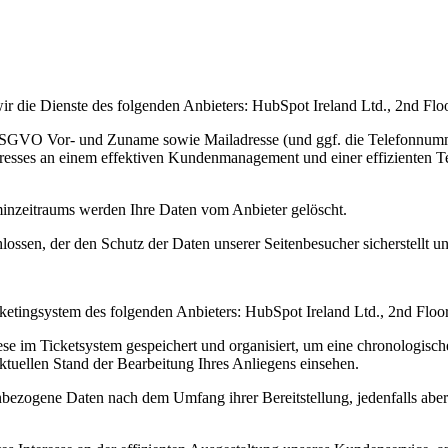
ir die Dienste des folgenden Anbieters: HubSpot Ireland Ltd., 2nd Flo
SGVO Vor- und Zuname sowie Mailadresse (und ggf. die Telefonnummer
eresses an einem effektiven Kundenmanagement und einer effizienten Te
inzeitraums werden Ihre Daten vom Anbieter gelöscht.
ossen, der den Schutz der Daten unserer Seitenbesucher sicherstellt un
tingsystem des folgenden Anbieters: HubSpot Ireland Ltd., 2nd Floor
ese im Ticketsystem gespeichert und organisiert, um eine chronologisch
ktuellen Stand der Bearbeitung Ihres Anliegens einsehen.
bezogene Daten nach dem Umfang ihrer Bereitstellung, jedenfalls ab