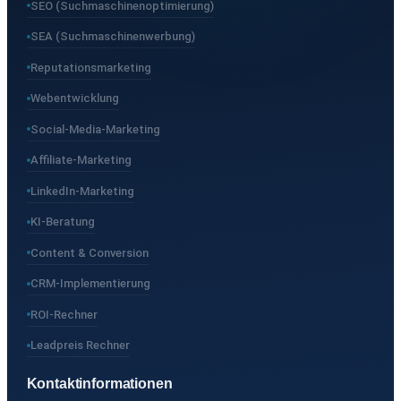
SEO (Suchmaschinenoptimierung)
SEA (Suchmaschinenwerbung)
Reputationsmarketing
Webentwicklung
Social-Media-Marketing
Affiliate-Marketing
LinkedIn-Marketing
KI-Beratung
Content & Conversion
CRM-Implementierung
ROI-Rechner
Leadpreis Rechner
Kontaktinformationen