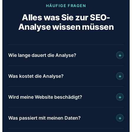
HÄUFIGE FRAGEN
Alles was Sie zur SEO-
Analyse wissen müssen
Wie lange dauert die Analyse?
+
In der Regel 5–10 Minuten. Sie erhalten den Report
Was kostet die Analyse?
+
automatisch per E-Mail, sobald die Analyse
abgeschlossen ist.
Nichts. Die SEO-Analyse ist 100% kostenlos und
Wird meine Website beschädigt?
+
unverbindlich — kein Abo, keine versteckten Kosten.
Nein. Wir lesen ausschließlich öffentlich zugängliche
Was passiert mit meinen Daten?
+
Daten — genau so, wie es auch Google tut. Ihre
Website wird dabei in keiner Weise verändert oder