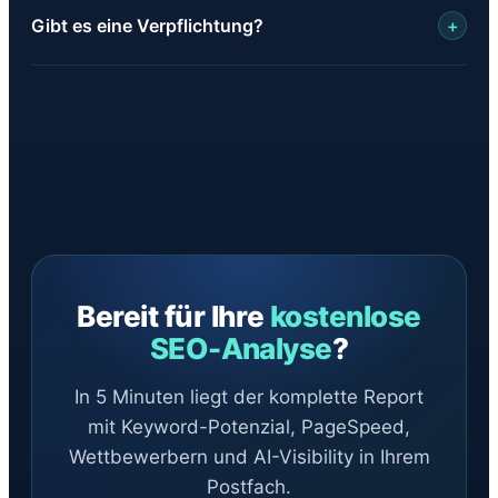
Wir nutzen Ihre Daten ausschließlich, um den Report
belastet.
Gibt es eine Verpflichtung?
+
zu erstellen und bei Fragen zu antworten. Keine
Weitergabe an Dritte, keine Newsletter ohne Ihre
Keine. Der Report gehört Ihnen. Ein anschließendes
Zustimmung.
Strategie-Gespräch mit uns ist optional und ebenfalls
kostenfrei.
Bereit für Ihre
kostenlose
SEO-Analyse
?
In 5 Minuten liegt der komplette Report
mit Keyword-Potenzial, PageSpeed,
Wettbewerbern und AI-Visibility in Ihrem
Postfach.