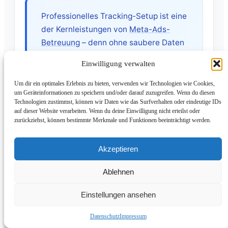
Professionelles Tracking-Setup ist eine
der Kernleistungen von
Meta-Ads-
Betreuung
– denn ohne saubere Daten
kann kein Algorithmus effizient
Einwilligung verwalten
arbeiten.
Um dir ein optimales Erlebnis zu bieten, verwenden wir Technologien wie Cookies,
um Geräteinformationen zu speichern und/oder darauf zuzugreifen. Wenn du diesen
Technologien zustimmst, können wir Daten wie das Surfverhalten oder eindeutige IDs
auf dieser Website verarbeiten. Wenn du deine Einwilligung nicht erteilst oder
zurückziehst, können bestimmte Merkmale und Funktionen beeinträchtigt werden.
8. GEM – das Generative Ad
Model als nächste Stufe
Akzeptieren
Ablehnen
Andromeda ist nicht das Ende der
Entwicklung. Meta arbeitet parallel am
Einstellungen ansehen
Generative Ad Model (GEM)
– der nächsten
Evolution des KI-gestützten Werbesystems.
Datenschutz
Impressum