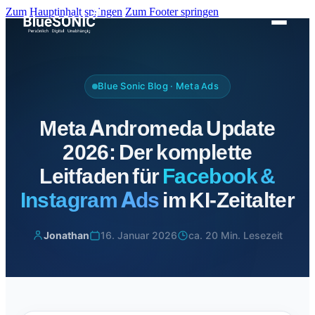
Zum Hauptinhalt springen
Zum Footer springen
Blue Sonic Blog · Meta Ads
Meta Andromeda Update
2026: Der komplette
Leitfaden für
Facebook &
Instagram Ads
im KI-Zeitalter
Jonathan
16. Januar 2026
ca. 20 Min. Lesezeit